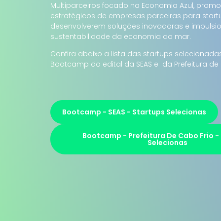
Multiparceiros focado na Economia Azul, prom
estratégicos de empresas parceiras para start
desenvolverem soluções inovadoras e impulsi
sustentabilidade da economia do mar.
Confira abaixo a lista das startups selecionada
Bootcamp do edital da SEAS e da Prefeitura de 
Bootcamp - SEAS - Startups Selecionas
Bootcamp - Prefeitura De Cabo Frio -
Selecionas