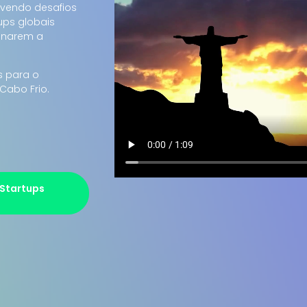
ovendo desafios
ups globais
onarem a
s para o
Cabo Frio.
 Startups